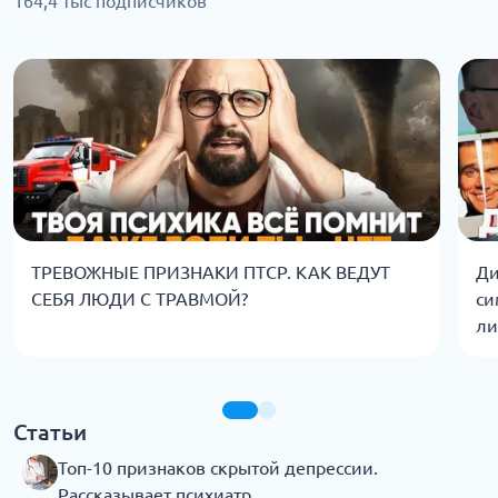
164,4 тыс подписчиков
ТРЕВОЖНЫЕ ПРИЗНАКИ ПТСР. КАК ВЕДУТ
Ди
СЕБЯ ЛЮДИ С ТРАВМОЙ?
си
ли
Статьи
Топ-10 признаков скрытой депрессии.
Рассказывает психиатр