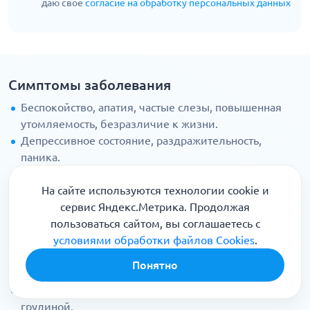
даю свое
согласие на обработку персональных данных
Симптомы заболевания
Беспокойство, апатия, частые слезы, повышенная
утомляемость, безразличие к жизни.
Депрессивное состояние, раздражительность,
паника.
Дезорганизованность, принятие неверных решений,
неряшливость, невозможность сконцентрировать
На сайте используются технологии cookie и
внимание на чем-то одном, рассеянность.
сервис Яндекс.Метрика. Продолжая
Позиция оборонения, заниженная самооценка,
пользоваться сайтом, вы соглашаетесь с
деспотичность в стрессовых условиях.
условиями обработки файлов Cookies
.
Потеря самостоятельности, трудности с принятием и
Понятно
выполнением решений, чувство вины.
Отрыжка, тошнота, изжога, боли в желудке, боли за
грудиной.