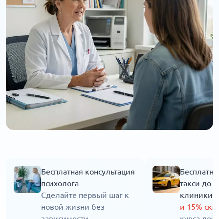
Бесплатная консультация
Бесплатны
психолога
такси до 
Сделайте первый шаг к
клиники
новой жизни без
и 15% ск
зависимости
курса леч